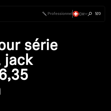
CH
Nombre
Professionnel
0
Ouvrir la fen
our série
 jack
6,35
m