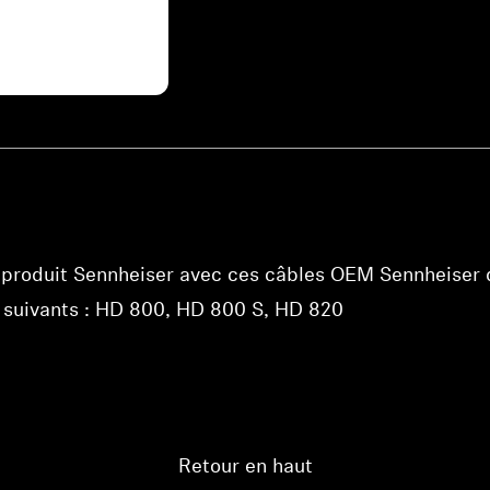
Connexion requise
Connectez-vous à votre compte pour ajouter des produits à
votre liste de souhaits et afficher vos articles précédemment
enregistrés.
Se connecter
 produit Sennheiser avec ces câbles OEM Sennheiser d
 suivants : HD 800, HD 800 S, HD 820
Retour en haut