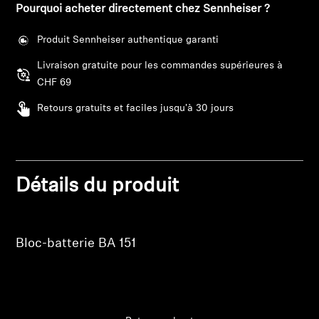
Barres de son et Subs AMBEO
Pourquoi acheter directement chez Sennheiser ?
Produit Sennheiser authentique garanti
Découvrez AMBEO
Livraison gratuite pour les commandes supérieures à
Pièces et accessoires AMBEO
CHF 69
Retours gratuits et faciles jusqu'à 30 jours
Explorer
À propos de nous
Détails du produit
Connexion requise
Innovations
Connectez-vous à votre compte pour ajouter
Bloc-batterie BA 151
Sound Space
des produits à votre liste de souhaits et afficher
vos articles précédemment enregistrés.
Se connecter
Support