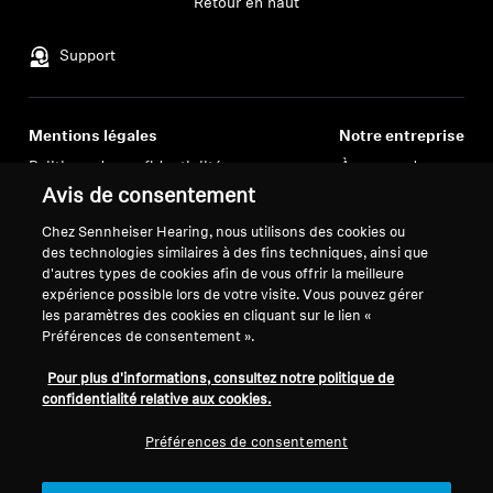
Retour en haut
Professionnel
Support
Mentions légales
Notre entreprise
Politique de confidentialité
À propos de nous
générale
Carrière chez Sonova
Avis de consentement
Conditions générales de vente en
Contacts presse
Chez Sennheiser Hearing, nous utilisons des cookies ou
ligne aux consommateurs
Salle de presse
des technologies similaires à des fins techniques, ainsi que
Politique de divulgation
Ambassadeurs de la
d'autres types de cookies afin de vous offrir la meilleure
expérience possible lors de votre visite. Vous pouvez gérer
coordonnée des vulnérabilités
marque Sennheiser
les paramètres des cookies en cliquant sur le lien «
Consumer
Préférences de consentement ».
Pour plus d'informations, consultez notre politique de
confidentialité relative aux cookies.
Préférences de consentement
Mentions légales
Paramètres des cookies
© 2026 Sonova Consumer Hearing GmbH