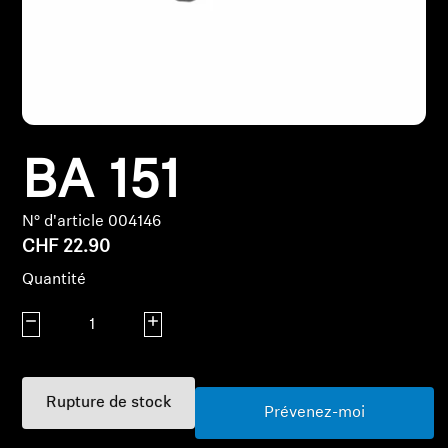
Pièces et accessoires
Audition
BA 151
Audition par catégorie
Casques audio pour TV
N° d'article 004146
CHF 22.90
Ressources audition
Quantité
Diminuer la quantité
Pièces et accessoires d'origine pour l'audition
Augmenter la quantité
Rupture de stock
Barres de son
Prévenez-moi