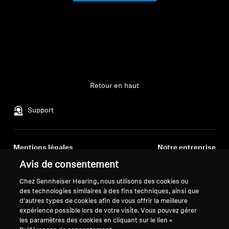
vos articles précédemment enregistrés.
Professionnel
Se connecter
Retour en haut
Support
Mentions légales
Notre entreprise
Politique de confidentialité
À propos de nous
Avis de consentement
générale
Carrière chez Sonova
Chez Sennheiser Hearing, nous utilisons des cookies ou
Conditions générales de vente en
Contacts presse
des technologies similaires à des fins techniques, ainsi que
ligne aux consommateurs
Salle de presse
d'autres types de cookies afin de vous offrir la meilleure
Politique de divulgation
expérience possible lors de votre visite. Vous pouvez gérer
Ambassadeurs de la
les paramètres des cookies en cliquant sur le lien «
coordonnée des vulnérabilités
marque Sennheiser