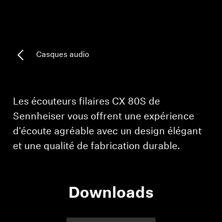
Pièces et accessoires
Casques audio
Audition
Audition par catégorie
Les écouteurs filaires CX 80S de
Casques audio pour TV
Sennheiser vous offrent une expérience
d'écoute agréable avec un design élégant
Ressources audition
et une qualité de fabrication durable.
Pièces et accessoires d'origine pour l'audition
Downloads
Barres de son