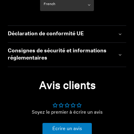
Barres de son et Subs AMBEO
Découvrez AMBEO
Déclaration de conformité UE
Pièces et accessoires AMBEO
Consignes de sécurité et informations
réglementaires
Explorer
À propos de nous
Avis clients
Innovations
Sound Space
Connexion requise
Soyez le premier à écrire un avis
Connectez-vous à votre compte pour ajouter
des produits à votre liste de souhaits et afficher
Écrire un avis
Support