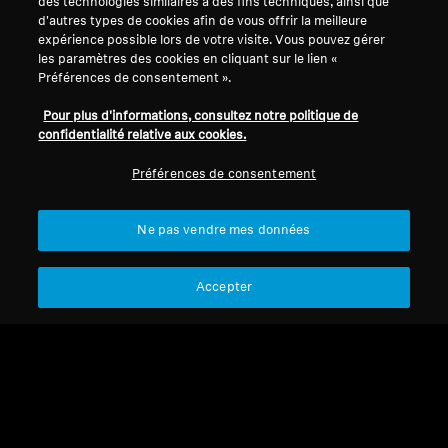
des technologies similaires à des fins techniques, ainsi que
d'autres types de cookies afin de vous offrir la meilleure
expérience possible lors de votre visite. Vous pouvez gérer
Mentions légales
Notre entreprise
les paramètres des cookies en cliquant sur le lien «
Politique de confidentialité
À propos de nous
Préférences de consentement ».
générale
Carrière chez Sonova
Pour plus d'informations, consultez notre politique de
Conditions générales de vente en
Contacts presse
confidentialité relative aux cookies.
ligne aux consommateurs
Salle de presse
Politique de divulgation
Ambassadeurs de la
Préférences de consentement
coordonnée des vulnérabilités
marque Sennheiser
Consumer
Ne pas vendre mes données
Accepter
Mentions légales
Paramètres des cookies
© 2026 Sonova Consumer Hearing GmbH
Nous acceptons :