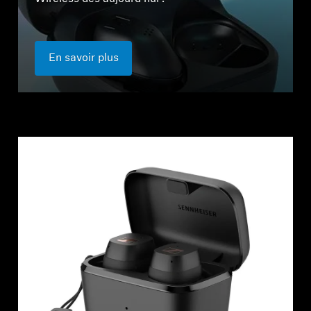
Barres de son et Subs AMBEO
Découvrez AMBEO
En savoir plus
Pièces et accessoires AMBEO
Explorer
À propos de nous
Innovations
Sound Space
Support