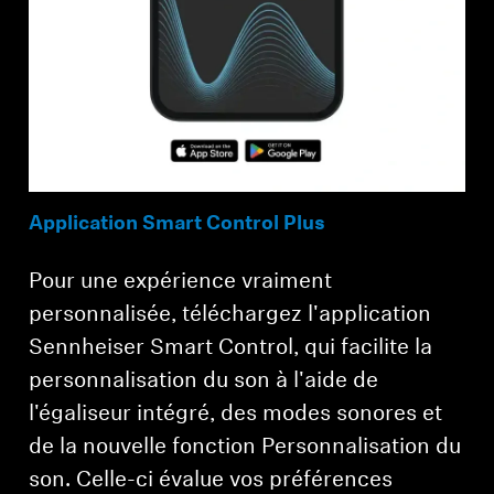
Application Smart Control Plus
Pour une expérience vraiment
personnalisée, téléchargez l'application
Sennheiser Smart Control, qui facilite la
personnalisation du son à l'aide de
l'égaliseur intégré, des modes sonores et
de la nouvelle fonction Personnalisation du
Connexion requise
son. Celle-ci évalue vos préférences
Connectez-vous à votre compte pour ajouter