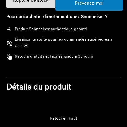
Rupture de stock
Barres de son et Subs AMBEO
Prévenez-moi
Pourquoi acheter directement chez Sennheiser ?
Découvrez AMBEO
Produit Sennheiser authentique garanti
Pièces et accessoires AMBEO
Livraison gratuite pour les commandes supérieures à
CHF 69
Explorer
Retours gratuits et faciles jusqu'à 30 jours
À propos de nous
Connexion requise
Connectez-vous à votre compte pour ajouter
Innovations
Détails du produit
des produits à votre liste de souhaits et afficher
vos articles précédemment enregistrés.
Sound Space
Se connecter
Retour en haut
Support