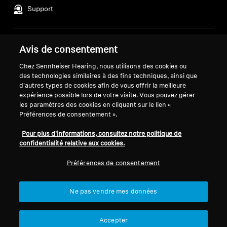
Support
Professionnel
Mentions légales
Notre entreprise
Avis de consentement
Politique de confidentialité
À propos de nous
Chez Sennheiser Hearing, nous utilisons des cookies ou
générale
Carrière chez Sonova
des technologies similaires à des fins techniques, ainsi que
Conditions générales de vente en
Contacts presse
d'autres types de cookies afin de vous offrir la meilleure
expérience possible lors de votre visite. Vous pouvez gérer
ligne aux consommateurs
Salle de presse
les paramètres des cookies en cliquant sur le lien «
Politique de divulgation
Ambassadeurs de la
Préférences de consentement ».
coordonnée des vulnérabilités
marque Sennheiser
Consumer
Pour plus d'informations, consultez notre politique de
confidentialité relative aux cookies.
Préférences de consentement
Mentions légales
Paramètres des cookies
Ne pas vendre mes données
© 2026 Sonova Consumer Hearing GmbH
Accepter