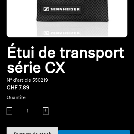
Pièces et accessoires
Audition
Étui de transport
Audition par catégorie
série CX
Casques audio pour TV
N° d'article 550219
Ressources audition
CHF 7.89
Pièces et accessoires d'origine pour l'audition
Quantité
Diminuer la quantité
Augmenter la quantité
Barres de son