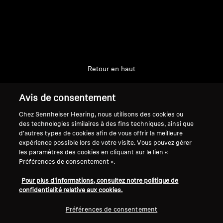
Retour en haut
Support
Avis de consentement
Chez Sennheiser Hearing, nous utilisons des cookies ou
des technologies similaires à des fins techniques, ainsi que
Mentions légales
Notre entreprise
d'autres types de cookies afin de vous offrir la meilleure
expérience possible lors de votre visite. Vous pouvez gérer
Politique de confidentialité
À propos de nous
les paramètres des cookies en cliquant sur le lien «
générale
Carrière chez Sonova
Préférences de consentement ».
Conditions générales de vente en
Contacts presse
ligne aux consommateurs
Salle de presse
Pour plus d'informations, consultez notre politique de
confidentialité relative aux cookies.
Politique de divulgation
Ambassadeurs de la
coordonnée des vulnérabilités
marque Sennheiser
Préférences de consentement
Consumer