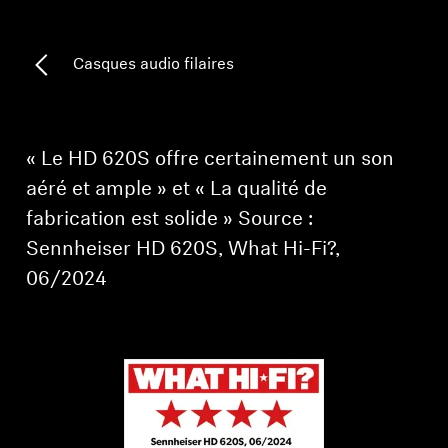
Barres de son et Subs AMBEO
Découvrez AMBEO
Casques audio filaires
Pièces et accessoires AMBEO
« Le HD 620S offre certainement un son
aéré et ample » et « La qualité de
Explorer
fabrication est solide » Source :
À propos de nous
Sennheiser HD 620S, What Hi-Fi?,
06/2024
Innovations
Sound Space
Support