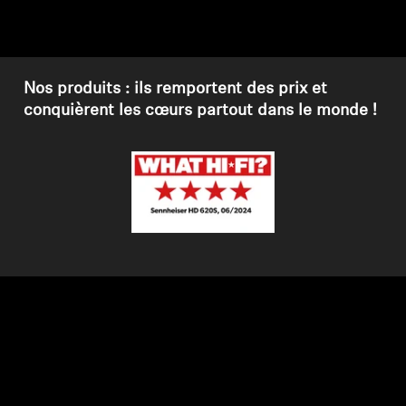
Pièces et accessoires
Nos produits : ils remportent des prix et
Audition
conquièrent les cœurs partout dans le monde !
Audition par catégorie
Casques audio pour TV
Ressources audition
Pièces et accessoires d'origine pour l'audition
Barres de son