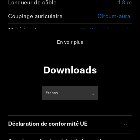
Longueur de câble
1.8 m
Couplage auriculaire
Circum-aural
Matériau des
Similicuir à base de
coussinets d'oreille
polyuréthane
En voir plus
Downloads
Déclaration de conformité UE