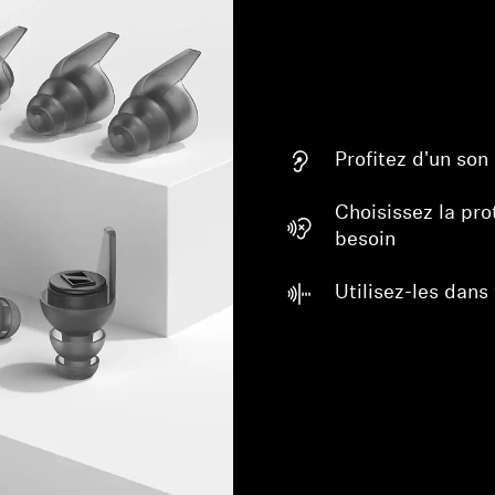
Profitez d'un son 
Choisissez la pro
besoin
Connexion requise
Utilisez-les dans 
Connectez-vous à votre compte pour ajouter des produits à
votre liste de souhaits et afficher vos articles précédemment
enregistrés.
Se connecter