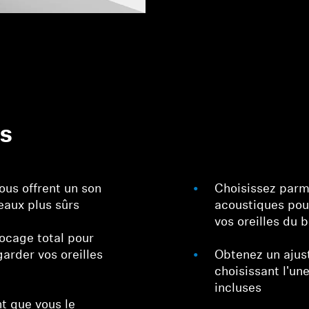
es
vous offrent un son
Choisissez parmi
veaux plus sûrs
acoustiques pou
vos oreilles du b
locage total pour
arder vos oreilles
Obtenez un ajus
n
choisissant l'un
incluses
nt que vous le