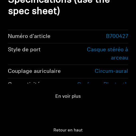
Specifications (use the
spec sheet)
Numéro d'article
B700427
Style de port
Casque stéréo à
arceau
Couplage auriculaire
Circum-aural
Connectivité
Conforme Bluetooth
5.2, classe 1, 10 mW
En voir plus
(max)
Retour en haut