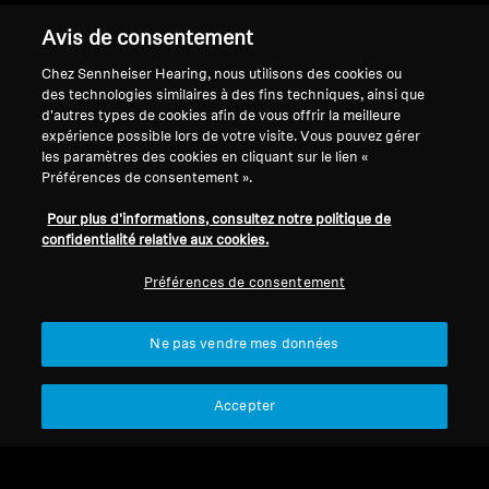
Support
Avis de consentement
Chez Sennheiser Hearing, nous utilisons des cookies ou
des technologies similaires à des fins techniques, ainsi que
Mentions légales
Notre entreprise
d'autres types de cookies afin de vous offrir la meilleure
expérience possible lors de votre visite. Vous pouvez gérer
Politique de confidentialité
À propos de nous
les paramètres des cookies en cliquant sur le lien «
générale
Carrière chez Sonova
Préférences de consentement ».
Conditions générales de vente en
Contacts presse
ligne aux consommateurs
Salle de presse
Pour plus d'informations, consultez notre politique de
confidentialité relative aux cookies.
Politique de divulgation
Sennheiser Consumer
coordonnée des vulnérabilités
Brand Ambassadors
Préférences de consentement
Ne pas vendre mes données
Mentions légales
Paramètres des cookies
Accepter
© 2026 Sonova Consumer Hearing GmbH