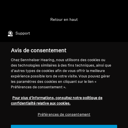
Retour en haut
Support
Avis de consentement
Mentions légales
Notre entreprise
Chez Sennheiser Hearing, nous utilisons des cookies ou
Politique de confidentialité
À propos de nous
des technologies similaires à des fins techniques, ainsi que
générale
Carrière chez Sonova
d'autres types de cookies afin de vous offrir la meilleure
Conditions générales de vente en
Contacts presse
expérience possible lors de votre visite. Vous pouvez gérer
les paramètres des cookies en cliquant sur le lien «
ligne aux consommateurs
Salle de presse
Préférences de consentement ».
Politique de divulgation
Ambassadeurs de la
coordonnée des vulnérabilités
marque Sennheiser
Pour plus d'informations, consultez notre politique de
Consumer
confidentialité relative aux cookies.
Préférences de consentement