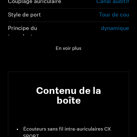
Couplage auriculaire
Canal auditif
Style de port
Tour de cou
Principe du
dynamique
transducteur
En voir plus
Contenu de la
Connexion requise
boîte
Connectez-vous à votre compte pour ajouter
des produits à votre liste de souhaits et afficher
vos articles précédemment enregistrés.
Se connecter
Écouteurs sans fil intra-auriculaires CX
SPORT