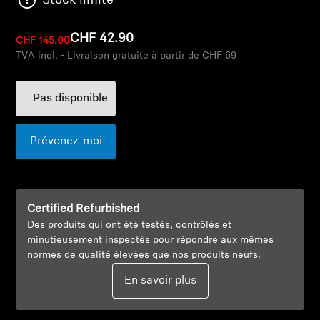
Stock limité
Barres de son et Subs AMBEO
CHF 42.90
CHF 145.00
Découvrez AMBEO
TVA incl. - Livraison gratuite à partir de CHF 69
Pièces et accessoires AMBEO
Pas disponible
Explorer
Prévenez-moi
À propos de nous
Certified Refurbished
Innovations
Des produits qui ont été testés, contrôlés et
minutieusement inspectés pour répondre aux mêmes
Sound Space
normes de qualité élevées que nos produits neufs.
En savoir plus
Support