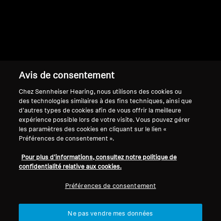
Retour en haut
Avis de consentement
Support
Chez Sennheiser Hearing, nous utilisons des cookies ou
des technologies similaires à des fins techniques, ainsi que
d'autres types de cookies afin de vous offrir la meilleure
expérience possible lors de votre visite. Vous pouvez gérer
Mentions légales
Notre entreprise
les paramètres des cookies en cliquant sur le lien «
Préférences de consentement ».
Politique de confidentialité
À propos de nous
générale
Carrière chez Sonova
Pour plus d'informations, consultez notre politique de
Conditions générales de vente en
Contacts presse
confidentialité relative aux cookies.
ligne aux consommateurs
Salle de presse
Préférences de consentement
Politique de divulgation
Ambassadeurs de la
coordonnée des vulnérabilités
marque Sennheiser
Consumer
Ne pas vendre mes données