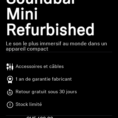
Pièces et accessoires
Mini
Refurbished
Audition
Le son le plus immersif au monde dans un
Audition par catégorie
appareil compact
Casques audio pour TV
Accessoires et câbles
Ressources audition
1 an de garantie fabricant
Pièces et accessoires d'origine pour l'audition
Retour gratuit sous 30 jours
Stock limité
Barres de son