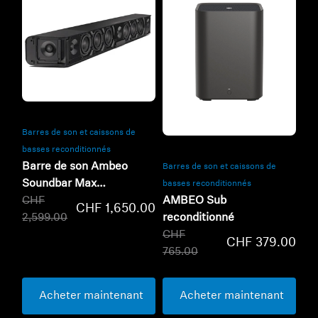
Refurbished
Refurbished
Barres de son et caissons de
basses reconditionnés
Barre de son Ambeo
Barres de son et caissons de
Soundbar Max
basses reconditionnés
AMBEO Sub
reconditionnée
CHF
CHF 1,650.00
reconditionné
2,599.00
CHF
CHF 379.00
765.00
Acheter maintenant
Acheter maintenant