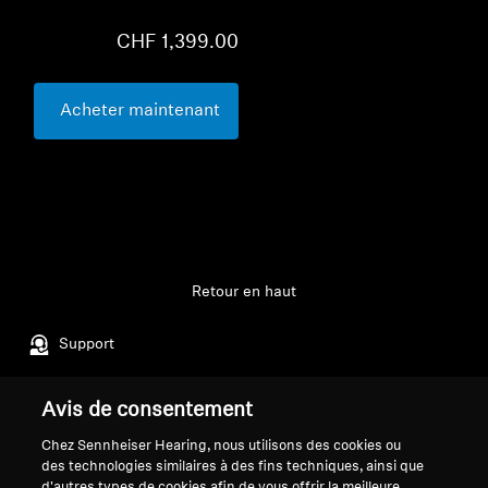
CHF 1,399.00
Acheter maintenant
Retour en haut
Support
Avis de consentement
Mentions légales
Notre entreprise
Chez Sennheiser Hearing, nous utilisons des cookies ou
Politique de confidentialité
À propos de nous
des technologies similaires à des fins techniques, ainsi que
générale
Carrière chez Sonova
d'autres types de cookies afin de vous offrir la meilleure