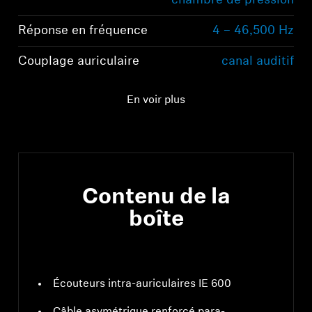
chambre de pression
Réponse en fréquence
4 – 46,500 Hz
Couplage auriculaire
canal auditif
Niveau de pression
118 dB à 1 kHz, 1 Vrms
En voir plus
acoustique (SPL)
Contenu de la
boîte
Écouteurs intra-auriculaires IE 600
Câble asymétrique renforcé para-