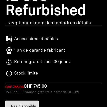
Refurbished
Pièces et accessoires
Exceptionnel dans les moindres détails.
Audition
Accessoires et câbles
Audition par catégorie
1 an de garantie fabricant
Casques audio pour TV
Retour gratuit sous 30 jours
Ressources audition
Stock limité
Pièces et accessoires d'origine pour l'audition
CHF 745.00
CHF 765.00
TVA incl. - Livraison gratuite à partir de CHF 69
Barres de son
Pas disponible