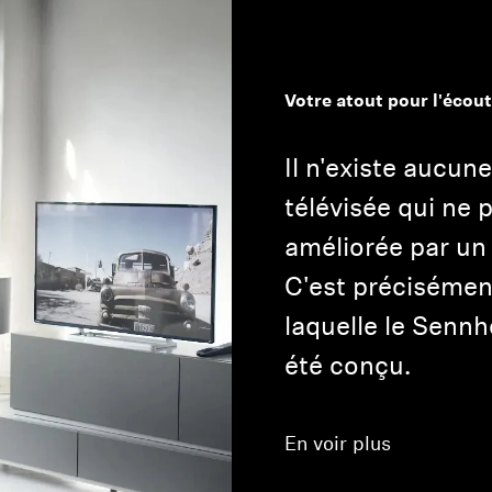
Votre atout pour l'écou
Il n'existe aucun
télévisée qui ne 
améliorée par un
Connexion requise
C'est précisémen
Connectez-vous à votre compte pour ajouter des produits à
laquelle le Senn
votre liste de souhaits et afficher vos articles précédemment
enregistrés.
été conçu.
Se connecter
En voir plus