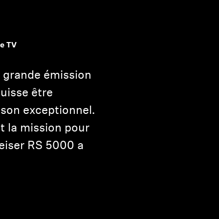
te TV
e grande émission
puisse être
 son exceptionnel.
t la mission pour
heiser RS 5000 a