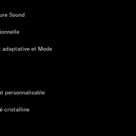
ture Sound
ionnelle
t adaptative et Mode
t personnalisable
 cristalline