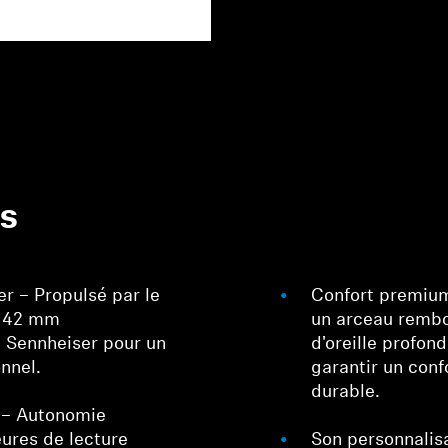
es
r – Propulsé par le
Confort premium
s 42 mm
un arceau rembo
e Sennheiser pour un
d'oreille profo
onnel.
garantir un conf
durable.
 – Autonomie
ures de lecture
Son personnalis