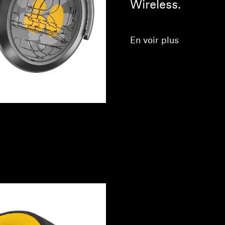
Wireless.
En voir plus
Connexion requise
Connectez-vous à votre compte pour ajouter des produits à
votre liste de souhaits et afficher vos articles précédemment
enregistrés.
Se connecter