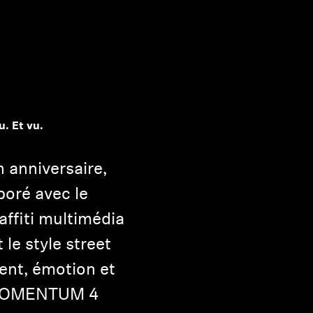
. Et vu.
n anniversaire,
boré avec le
affiti multimédia
 le style street
nt, émotion et
e MOMENTUM 4