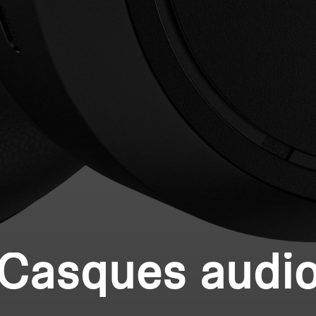
Casques audi