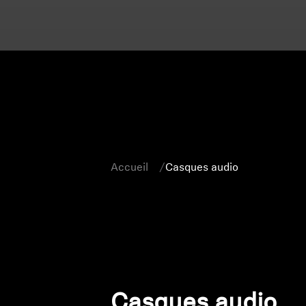
Accueil
Casques audio
Casques audio